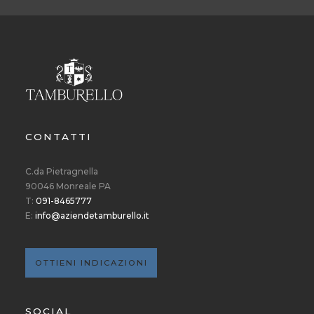
CONTATTI
C.da Pietragnella
90046 Monreale PA
T:
091-8465777
E:
info@aziendetamburello.it
OTTIENI INDICAZIONI
SOCIAL