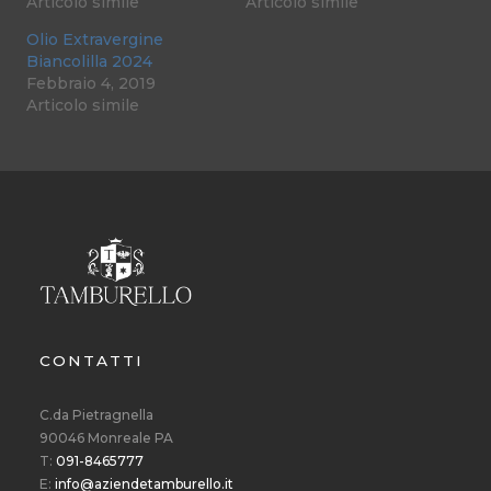
Articolo simile
Articolo simile
Olio Extravergine
Biancolilla 2024
Febbraio 4, 2019
Articolo simile
CONTATTI
C.da Pietragnella
90046 Monreale PA
T:
091-8465777
E:
info@aziendetamburello.it