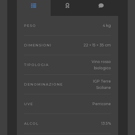
4 kg
PESO
22 × 15 × 35 cm
DIMENSIONI
Vino rosso
TIPOLOGIA
biologico
IGP Terre
DENOMINAZIONE
Siciliane
Perricone
UVE
13.5%
ALCOL