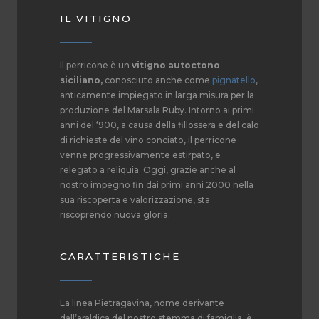
IL VITIGNO
Il perricone è un
vitigno autoctono
siciliano,
conosciuto anche come
pignatello
,
anticamente impiegato in larga misura per la
produzione del Marsala Ruby. Intorno ai primi
anni del ‘900, a causa della fillossera e del calo
di richieste del vino conciato, il perricone
venne progressivamente estirpato, e
relegato a reliquia. Oggi, grazie anche al
nostro impegno fin dai primi anni 2000 nella
sua riscoperta e valorizzazione, sta
riscoprendo nuova gloria.
CARATTERISTICHE
La linea Pietragavina, nome derivante
dall’araldica del nostro stemma di famiglia, è